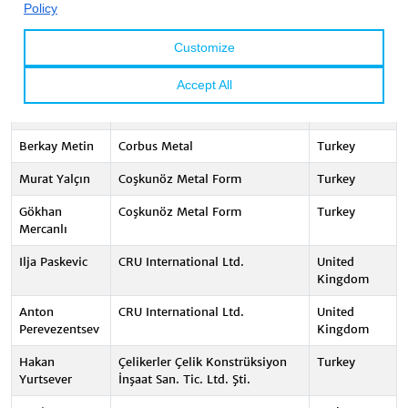
M. Can Orhan
Can Saç Metal
Turkey
Marc Nahas
Cofralux SA
Luxembourg
Dila Metin
Corbus Metal
Turkey
Salim Metin
Corbus Metal
Turkey
Berkay Metin
Corbus Metal
Turkey
Murat Yalçın
Coşkunöz Metal Form
Turkey
Gökhan
Coşkunöz Metal Form
Turkey
Mercanlı
Ilja Paskevic
CRU International Ltd.
United
Kingdom
Anton
CRU International Ltd.
United
Perevezentsev
Kingdom
Hakan
Çelikerler Çelik Konstrüksiyon
Turkey
Yurtsever
İnşaat San. Tic. Ltd. Şti.