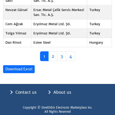
Salcı
San. Tic. A.Ş.
Nevzat Gürsel
Ersac Metal Çelik Servis Merkezi
Turkey
San. Tic. A.Ş.
Cem Ağrak
Eryılmaz Metal Ltd. Şti.
Turkey
Tolga Yılmaz
Eryılmaz Metal Ltd. Şti.
Turkey
Dan Rinot
Estee Steel
Hungary
1
2
3
4
Download Excel
Contact us
About us
Copyright © SteelOrbis Electronic Marketplace Inc.
All Rights Reserved