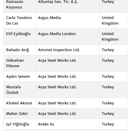
Ramazan
Altuntaş San. Tic. A.Ş.
Turkey
Koyuncu
Carlo Teodoro
Argus Media
United
Da Cas
Kingdom
Elif Eyüboğlu
Argus Media London
United
Kingdom
Bahadır Arığ
Artımet Inspection Ltd.
Turkey
Gökcehan
Arya Steel Works Ltd.
Turkey
Pilevne
Aydın Senem
Arya Steel Works Ltd.
Turkey
Mustafa
Arya Steel Works Ltd.
Turkey
Öztürk
Khaled Akrout
Arya Steel Works Ltd.
Turkey
Maher Zekri
Arya Steel Works Ltd.
Turkey
Işıl Yiğitoğlu
Aveks As
Turkey