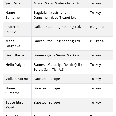
Şerif Aslan
Azizel Metal Mühendislik Ltd.
Turkey
Name
Bagdala Investment
Turkey
Surname
Danışmanlık ve Ticaret Ltd.
Ekaterina
Balkan Steel Engineering Ltd.
Bulgaria
Popova
Maria
Balkan Steel Engineering Ltd.
Bulgaria
Blagoeva
Bekir Bayın
Bamesa Çelik Servis Merkezi
Turkey
Helin Yalçın
Bamesa Muradiye Demir Çelik
Turkey
Servis San. Tic. A.Ş.
Volkan Korkut
Baosteel Europe
Turkey
Name
Baosteel Europe
Turkey
Surname
Tuğçe Ebru
Baosteel Europe
Turkey
Paget