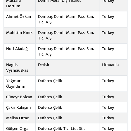
Mustafa
Demir Metal Dış Ticaret
Turkey
Hortum
Ahmet Özkan
Dempaş Demir Mam. Paz. San.
Turkey
Tic. A.Ş.
Muhittin Kınık
Dempaş Demir Mam. Paz. San.
Turkey
Tic. A.Ş.
Nuri Aladağ
Dempaş Demir Mam. Paz. San.
Turkey
Tic. A.Ş.
Naglis
Derisk
Lithuania
Vysniauskas
Yağmur
Duferco Çelik
Turkey
Özyıldırım
Cüneyt Bolcan
Duferco Çelik
Turkey
Çakır Kakışım
Duferco Çelik
Turkey
Melisa Ortaç
Duferco Çelik
Turkey
Gülşen Orga
Duferco Çelik Tic. Ltd. Sti.
Turkey