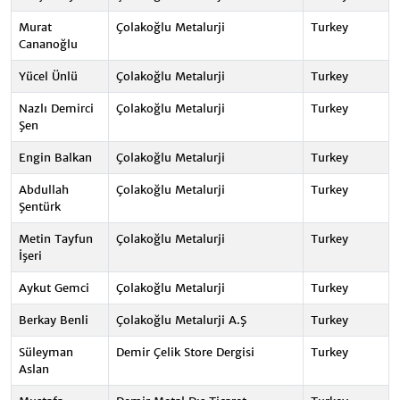
Murat
Çolakoğlu Metalurji
Turkey
Cananoğlu
Yücel Ünlü
Çolakoğlu Metalurji
Turkey
Nazlı Demirci
Çolakoğlu Metalurji
Turkey
Şen
Engin Balkan
Çolakoğlu Metalurji
Turkey
Abdullah
Çolakoğlu Metalurji
Turkey
Şentürk
Metin Tayfun
Çolakoğlu Metalurji
Turkey
İşeri
Aykut Gemci
Çolakoğlu Metalurji
Turkey
Berkay Benli
Çolakoğlu Metalurji A.Ş
Turkey
Süleyman
Demir Çelik Store Dergisi
Turkey
Aslan