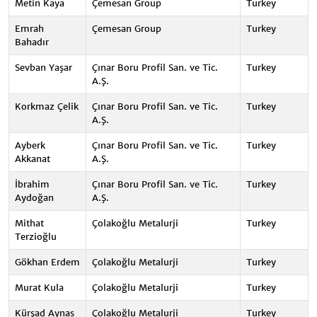
Metin Kaya
Çemesan Group
Turkey
Emrah
Çemesan Group
Turkey
Bahadır
Sevban Yaşar
Çınar Boru Profil San. ve Tic.
Turkey
A.Ş.
Korkmaz Çelik
Çınar Boru Profil San. ve Tic.
Turkey
A.Ş.
Ayberk
Çınar Boru Profil San. ve Tic.
Turkey
Akkanat
A.Ş.
İbrahim
Çınar Boru Profil San. ve Tic.
Turkey
Aydoğan
A.Ş.
Mithat
Çolakoğlu Metalurji
Turkey
Terzioğlu
Gökhan Erdem
Çolakoğlu Metalurji
Turkey
Murat Kula
Çolakoğlu Metalurji
Turkey
Kürşad Aynas
Çolakoğlu Metalurji
Turkey