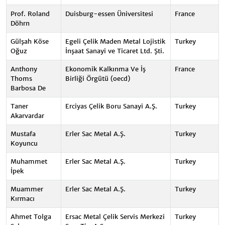
Prof. Roland
Duisburg-essen Üniversitesi
France
Döhrn
Gülşah Köse
Egeli Çelik Maden Metal Lojistik
Turkey
Oğuz
İnşaat Sanayi ve Ticaret Ltd. Şti.
Anthony
Ekonomik Kalkınma Ve İş
France
Thoms
Birliği Örgütü (oecd)
Barbosa De
Taner
Erciyas Çelik Boru Sanayi A.Ş.
Turkey
Akarvardar
Mustafa
Erler Sac Metal A.Ş.
Turkey
Koyuncu
Muhammet
Erler Sac Metal A.Ş.
Turkey
İpek
Muammer
Erler Sac Metal A.Ş.
Turkey
Kırmacı
Ahmet Tolga
Ersac Metal Çelik Servis Merkezi
Turkey