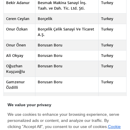
Bekir Adanur
Besmak Makina Sanayi İnş.
Turkey
Taah. ve Dah. Tic. Ltd. Şti.
Ceren Ceylan
Borçelik
Turkey
Onur Özkan
Borçelik Çelik Sanayi Ve Ticaret
Turkey
A.Ş.
Onur Önen
Borusan Boru
Turkey
Ali Okyay
Borusan Boru
Turkey
Oğuzhan
Borusan Boru
Turkey
Kuşçuoğlu
Gamzenur
Borusan Boru
Turkey
Özdilli
Aslı Akpınar
Borusan Boru
Turkey
Altuğ Balamir
Borusan Boru
Turkey
Tolga
Borusan Lojistik
Turkey
Taşdemir