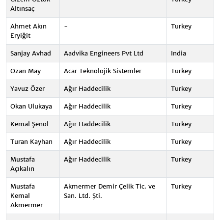
Altınsaç
Ahmet Akın
-
Turkey
Eryiğit
Sanjay Avhad
Aadvika Engineers Pvt Ltd
India
Ozan May
Acar Teknolojik Sistemler
Turkey
Yavuz Özer
Ağır Haddecilik
Turkey
Okan Ulukaya
Ağır Haddecilik
Turkey
Kemal Şenol
Ağır Haddecilik
Turkey
Turan Kayhan
Ağır Haddecilik
Turkey
Mustafa
Ağır Haddecilik
Turkey
Açıkalın
Mustafa
Akmermer Demir Çelik Tic. ve
Turkey
Kemal
San. Ltd. Şti.
Akmermer